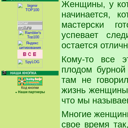
Женщины, у кот
начинается, к
мастерски гот
успевает сле
остается отлич
Кому-то все э
плодом бурной
НАША КНОПКА
там не говори
жизнь женщины 
Код кнопки
Наши партнеры
что мы называе
Многие женщины
свое время так