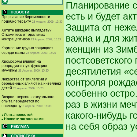
Планирование с
НОВОСТИ
есть и будет а
Прерывание беременности
подобно теракту
23 Апреля, 2009, 15:30
Защита от неже
Хотите шикарно выглядеть?
Откажитесь от оральных
важна и для жи
контрацептивов
23 Апреля, 2009, 15:29
женщин из Зимб
Кормление грудью защищает
сердце мамы
23 Апреля, 2009, 15:27
постсоветского 
Хромосомы влияют на
репродуктивную функцию
десятилетия «с
мужчины
23 Апреля, 2009, 15:25
Лекарства от эпилепсии у
контроля рожда
беременных влияют на интеллект
детей
23 Апреля, 2009, 15:23
особенно остро
Возраст первого сексуального
опыта передается по
раз в жизни меч
наследству
3 Апреля, 2009, 16:38
какого-нибудь 
Лента новостей
Новости заголовками
на себя образ 
РЕКЛАМА
СТАТИСТИКА