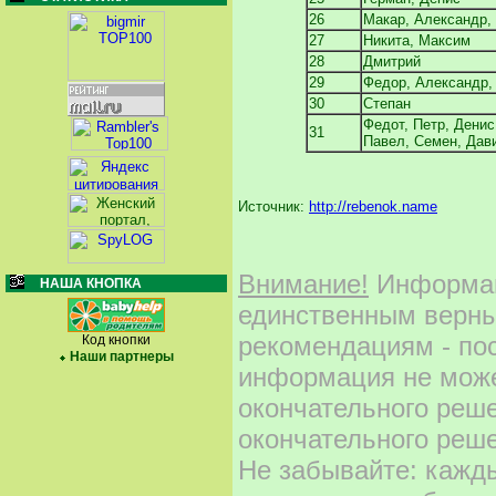
26
Макар, Александр, 
27
Никита, Максим
28
Дмитрий
29
Федор, Александр,
30
Степан
Федот, Петр, Денис
31
Павел, Семен, Дав
Источник:
http://rebenok.name
Внимание!
Информаци
НАША КНОПКА
единственным верны
рекомендациям - по
Код кнопки
Наши партнеры
информация не може
окончательного реш
окончательного реше
Не забывайте: кажд