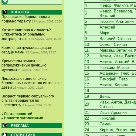
4
Федор, Филипп, Ма
Федор, Всеволод, 
НОВОСТИ
5
Виталий
Прерывание беременности
подобно теракту
6
Георгий, Анатолий
23 Апреля, 2009, 15:30
7
Алексей
Хотите шикарно выглядеть?
8
Марк
Откажитесь от оральных
9
Василий, Степан
контрацептивов
23 Апреля, 2009, 15:29
10
Семен, Степан
Кормление грудью защищает
11
Максим, Виталий, 
сердце мамы
23 Апреля, 2009, 15:27
12
Артем, Иван, Васи
Хромосомы влияют на
13
Никита, Игнатий, В
репродуктивную функцию
14
Герасим, Макар
мужчины
23 Апреля, 2009, 15:25
15
Афанасий, Глеб, Б
Лекарства от эпилепсии у
16
Тимофей, Петр
беременных влияют на интеллект
17
Никита, Кирилл
детей
23 Апреля, 2009, 15:23
18
Возраст первого сексуального
19
Денис
опыта передается по
Иван, Антон, Давид
20
наследству
3 Апреля, 2009, 16:38
Степан
21
Иван, Арсений
Лента новостей
Новости заголовками
22
Николай
23
Семен
РЕКЛАМА
24
Кирилл, Ростислав
СТАТИСТИКА
25
Герман, Денис