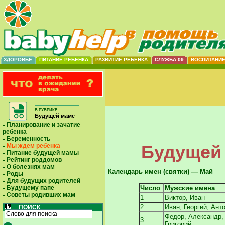
ЗДОРОВЬЕ
ПИТАНИЕ РЕБЕНКА
РАЗВИТИЕ РЕБЕНКА
СЛУЖБА 09
ВОСПИТАНИ
В РУБРИКЕ
Будущей маме
Планирование и зачатие
ребенка
Беременность
Будущей 
Мы ждем ребенка
Питание будущей мамы
Рейтинг роддомов
О болезнях мам
Календарь имен (святки) — Май
Роды
Для будущих родителей
Будущему папе
Число
Мужские имена
Советы родивших мам
1
Виктор, Иван
2
Иван, Георгий, Ант
ПОИСК
Федор, Александр,
3
Григорий