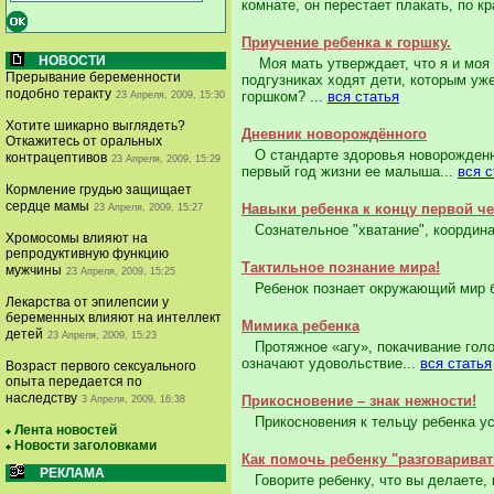
комнате, он перестает плакать, по кр
Приучение ребенка к горшку.
НОВОСТИ
Моя мать утверждает, что я и моя с
Прерывание беременности
подгузниках ходят дети, которым уже
подобно теракту
горшком? ...
вся статья
23 Апреля, 2009, 15:30
Хотите шикарно выглядеть?
Дневник новорождённого
Откажитесь от оральных
О стандарте здоровья новорожденны
контрацептивов
23 Апреля, 2009, 15:29
первый год жизни ее малыша...
вся с
Кормление грудью защищает
сердце мамы
Навыки ребенка к концу первой че
23 Апреля, 2009, 15:27
Сознательное "хватание", координац
Хромосомы влияют на
репродуктивную функцию
Тактильное познание мира!
мужчины
23 Апреля, 2009, 15:25
Ребенок познает окружающий мир бл
Лекарства от эпилепсии у
беременных влияют на интеллект
Мимика ребенка
детей
23 Апреля, 2009, 15:23
Протяжное «агу», покачивание голо
означают удовольствие...
вся статья
Возраст первого сексуального
опыта передается по
наследству
Прикосновение – знак нежности!
3 Апреля, 2009, 16:38
Прикосновения к тельцу ребенка успо
Лента новостей
Новости заголовками
Как помочь ребенку "разговариват
РЕКЛАМА
Говорите ребенку, что вы делаете, к