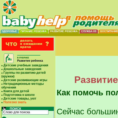
ЗДОРОВЬЕ
ПИТАНИЕ РЕБЕНКА
РАЗВИТИЕ РЕБЕНКА
СЛУЖБА 09
ВОСПИТАНИ
В РУБРИКЕ
Развитие ребенка
Детские учебные заведения
Дошкольные заведения
Группы по развитию детей
Развитие
(кружки)
Детские развивающие игры
Нетрадиционные методы
обучения
Как помочь по
Книги для детей
Подготовка к школе
Детские товары, уют
Полезно знать
ПОИСК
Сейчас большин