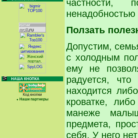
частности, 
ненадобностью 
Ползать полез
Допустим, семья
с холодным по
ему не позвол
радуется, что
НАША КНОПКА
находится либо
Код кнопки
кроватке, либ
Наши партнеры
манеже малы
предмета, прос
себя. У него не