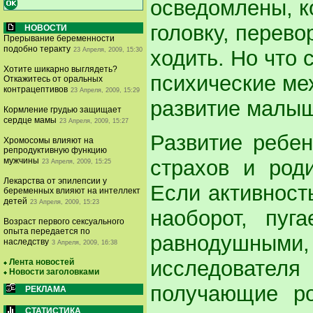
осведомлены, к
головку, перево
НОВОСТИ
Прерывание беременности
подобно теракту
23 Апреля, 2009, 15:30
ходить. Но что 
Хотите шикарно выглядеть?
психические ме
Откажитесь от оральных
контрацептивов
23 Апреля, 2009, 15:29
развитие малы
Кормление грудью защищает
сердце мамы
23 Апреля, 2009, 15:27
Развитие ребен
Хромосомы влияют на
репродуктивную функцию
страхов и роди
мужчины
23 Апреля, 2009, 15:25
Лекарства от эпилепсии у
Если активност
беременных влияют на интеллект
детей
23 Апреля, 2009, 15:23
наоборот, пуг
Возраст первого сексуального
опыта передается по
равнодушным
наследству
3 Апреля, 2009, 16:38
исследовател
Лента новостей
Новости заголовками
получающие ро
РЕКЛАМА
СТАТИСТИКА