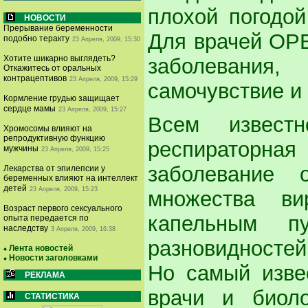
плохой погодой
НОВОСТИ
Прерывание беременности
Для врачей ОРВ
подобно теракту
23 Апреля, 2009, 15:30
Хотите шикарно выглядеть?
заболевания
Откажитесь от оральных
контрацептивов
23 Апреля, 2009, 15:29
самочувствие и
Кормление грудью защищает
сердце мамы
23 Апреля, 2009, 15:27
Всем извест
Хромосомы влияют на
репродуктивную функцию
респираторна
мужчины
23 Апреля, 2009, 15:25
заболевание 
Лекарства от эпилепсии у
беременных влияют на интеллект
детей
23 Апреля, 2009, 15:23
множества ви
Возраст первого сексуального
капельным п
опыта передается по
наследству
3 Апреля, 2009, 16:38
разновидностей
Лента новостей
Новости заголовками
Но самый извес
РЕКЛАМА
врачи и биол
СТАТИСТИКА