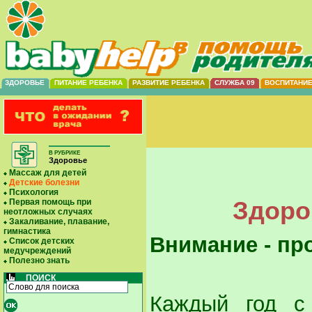
ЗДОРОВЬЕ
ПИТАНИЕ РЕБЕНКА
РАЗВИТИЕ РЕБЕНКА
СЛУЖБА 09
ВОСПИТАНИ
В РУБРИКЕ
Здоровье
Массаж для детей
Детские болезни
Психология
Здоро
Первая помощь при
неотложных случаях
Закаливание, плавание,
гимнастика
Внимание - пр
Список детских
медучреждений
Полезно знать
ПОИСК
Каждый год с