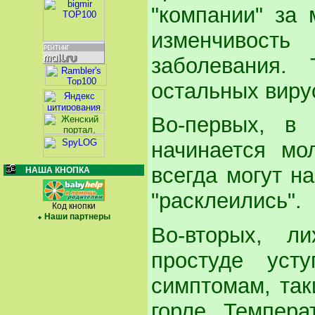
"компании" за 
изменчивост
заболевания.
остальных виру
Во-первых, в
начинается мо
всегда могут на
НАША КНОПКА
"расклеились".
Код кнопки
Наши партнеры
Во-вторых, л
простуде уст
симптомам, так
горле. Темпера